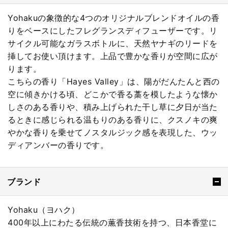
Yohakuの象徴的な4つのオリジナルブレンドオイルの香
りをベースにしたフレグランスディフューザーです。リ
サイクル可能なガラスボトルに、天然ヤナギのリードを
挿してお使い頂けます。上品で豊かな香りが空間に広が
ります。
こちらの香り「Hayes Valley」は、陽がだんたんと西の
空に傾きかける頃、どこかで香る藁を模したような懐か
しさのある香りや、積み上げられた干し草に夕日が当た
るときに感じられる温もりのある香りに、クスノキの爽
やかな香りを乗せてノスタルジック感を表現した、ウッ
ディアンバーの香りです。
ブランド
Yohaku（ヨハク）
400年以上にわたる伝統の薫香技術を持つ、日本香堂に