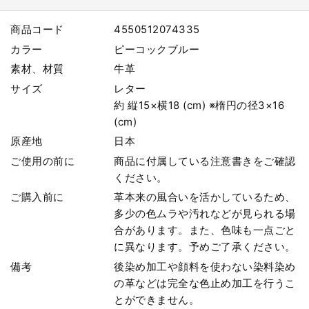
商品コード
4550512074335
カラー
ピーコックブルー
素材、材質
牛革
サイズ
レター
約 縦15×横18 (cm) ※楕円の径3×16
(cm)
原産地
日本
ご使用の前に
商品に付属している注意書きをご確認
ください。
ご購入前に
革本来の風合いを活かしているため、
多少の色ムラや汚れなどが見られる場
合があります。また、色味も一点ごと
に異なります。予めご了承ください。
備考
後染め加工や顔料を使わない染料染め
の革などは完全な色止め加工を行うこ
とができません。