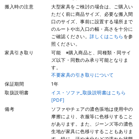
搬入時の注意
大型家具をご検討の場合は、ご購入い
ただく前に商品サイズ、必要な搬入間
口のサイズ、事前に設置する場所まで
のルートや出入口の幅・高さを十分に
ご確認ください。
詳しくはこちら
を参
照ください。
家具引き取り
可能 ※購入商品と、同種類・同サイ
ズ以下・同数のみ承り可能となりま
す。
不要家具の引き取りについて
保証期間
1年
取扱説明書
イス・ソファ_取扱説明書はこちら
[PDF]
備考
ソファやチェアの濃色張地は使用中の
摩擦により、衣服等に色移りすること
があります。また、ジーンズ等の濃色
生地が家具に色移りすることもありま
す。特に、汗や水分などで濡れた状態