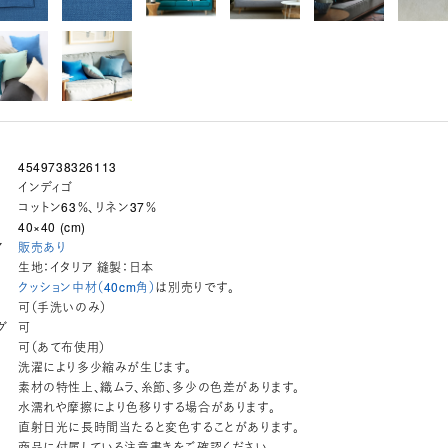
4549738326113
インディゴ
コットン63％、リネン37％
40×40 (cm)
ア
販売あり
生地：イタリア 縫製：日本
クッション中材（40cm角）
は別売りです。
可（手洗いのみ）
グ
可
可（あて布使用）
洗濯により多少縮みが生じます。
素材の特性上、織ムラ、糸節、多少の色差があります。
水濡れや摩擦により色移りする場合があります。
直射日光に長時間当たると変色することがあります。
商品に付属している注意書きをご確認ください。