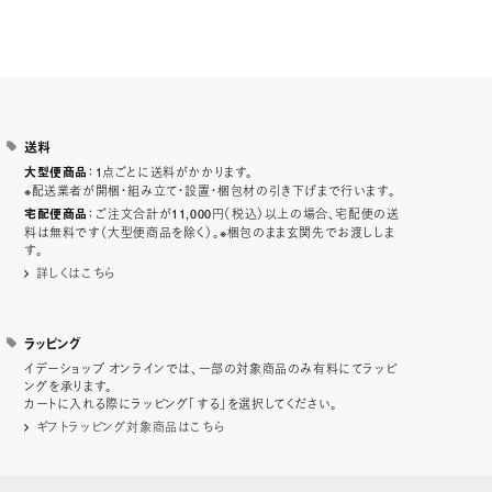
送料
：1点ごとに送料がかかります。
大型便商品
※配送業者が開梱・組み立て・設置・梱包材の引き下げまで行います。
：ご注文合計が11,000円（税込）以上の場合、宅配便の送
宅配便商品
料は無料です（大型便商品を除く）。※梱包のまま玄関先でお渡ししま
す。
詳しくはこちら
ラッピング
イデーショップ オンラインでは、一部の対象商品のみ有料にてラッピ
ングを承ります。
カートに入れる際にラッピング「する」を選択してください。
ギフトラッピング対象商品はこちら