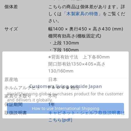
個体差
こちらの商品は個体差があります。詳
しくは
「木製家具の特徴」
をご覧くだ
さい。
サイズ
幅1400 × 奥行450 × 高さ430 (mm)
棚間有効高さ(棚板固定式)
・上段 130mm
・下段 160mm
※背面有効寸法 上下各80mm
開口部有効1350×405×高さ
130/160mm
原産地
日本
ホルムアルデヒド
F☆☆☆☆相当
家具引き取り
不可
保証期間
1年
取扱説明書
キャビネット・シェルフ取扱説明書は
こちら[pdf]