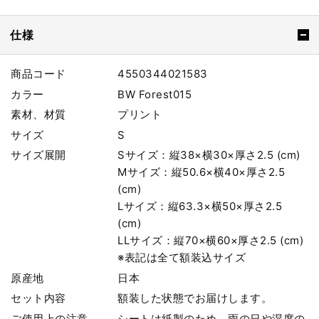
仕様
商品コード
4550344021583
カラー
BW Forest015
素材、材質
プリント
サイズ
S
サイズ展開
Sサイズ：縦38×横30×厚さ2.5 (cm)
Mサイズ：縦50.6×横40×厚さ2.5
(cm)
Lサイズ：縦63.3×横50×厚さ2.5
(cm)
LLサイズ：縦70×横60×厚さ2.5 (cm)
※表記は全て額装込サイズ
原産地
日本
セット内容
額装した状態でお届けします。
ご使用上の注意
シートは紙製のため、雨の日や湿度の