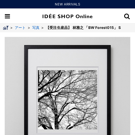
NEW ARRIVALS
>
アート
>
写真
>
【受注生産品】 林雅之 「BW Forest015」 S