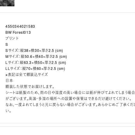
4550344021583
BW Forest013
プリント
S
Sサイズ：縦38×横30×厚さ2.5 (cm)
Mサイズ：縦50.6×横40×厚さ2.5 (cm)
Lサイズ：縦63.3×横50×厚さ2.5 (cm)
LLサイズ：縦70×横60×厚さ2.5 (cm)
※表記は全て額装込サイズ
日本
額装した状態でお届けします。
シートは紙製のため、雨の日や湿度の高い場合には紙が伸びてよれてしまう場
がございます。高温・多湿の場所への設置や保管はできるだけ避けてください。
なお、一度よれてしまうと元に戻らない場合がございます。あらかじめご了承くだ
い。