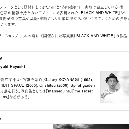
フワークとして題材にしてきた"花"と"多肉植物"に、山地で自生している"樹
色彩の情報を持たないモノトーンで表現された「BLACK AND WHITE」シリ
植物が持つ花葉や葉脈・樹幹がより明確に際立ち、強く生きていくための姿態
がります。
イデーショップ 六本木店にて開催された写真展「BLACK AND WHITE」の作品
家
uki Hayashi
ー
学中より写真を始め、Gallery KOYANAGI (1992)、
IT SPACE (2000)、Onshitsu (2009)、Spiral garden
真展を行う。写真集としては『mannequins』『the secret
nequins』などがある。
集