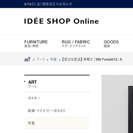
9月4日（金）価格改定のお知らせ
FURNITURE
RUG / FABRIC
GOODS
家具・照明
ラグ・ファブリック
雑貨
>
アート
>
写真
>
【受注生産品】 林雅之 「BW Forest013」 S
ART
アート
ポスター
絵画・イラスト（一点もの）
写真