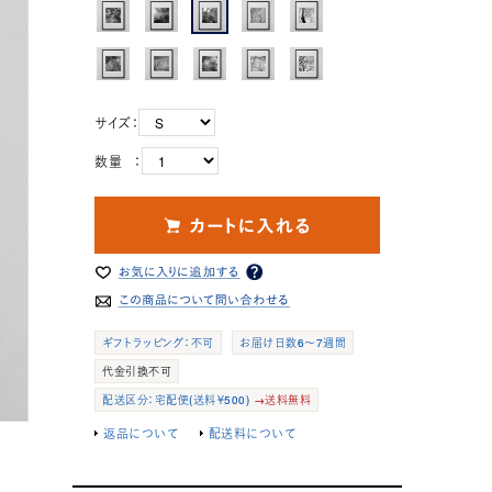
サイズ：
数量 ：
ギフトラッピング：不可
お届け日数6～7週間
代金引換不可
配送区分：宅配便(送料￥500)
→送料無料
返品について
配送料について