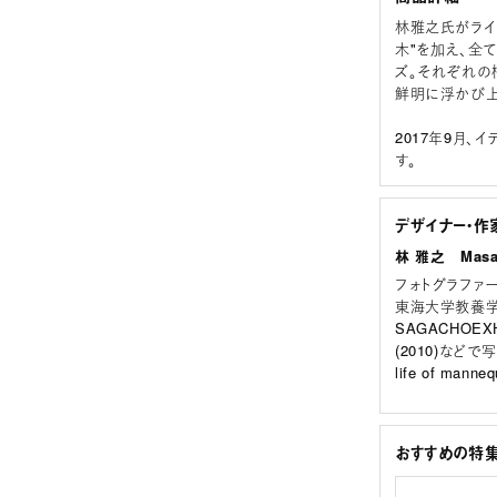
林雅之氏がライ
木"を加え、全て
ズ。それぞれの
鮮明に浮かび上
2017年9月、
す。
デザイナー・作
林 雅之 Masay
フォトグラファ
東海大学教養学部在
SAGACHOEXHIB
(2010)などで写
life of man
おすすめの特