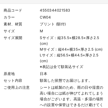
商品コード
4550344021583
カラー
CW04
素材、材質
プリント (額付)
サイズ
M
サイズ展開
Sサイズ：縦35.5×横28.5×厚さ2.5
(cm)
Mサイズ：縦44×横35×厚さ2.5 (cm)
Lサイズ：縦56.5×横44.5×厚さ2.5
(cm)
※表記は全て額装込サイズ
原産地
日本
セット内容
額装した状態でお届けします。
ご使用上の注意
シートは紙製のため、雨の日や湿度の
高い場合には紙が伸びてよれてしまう
場合がございます。高温・多湿の場所
への設置や保管はできるだけ避けてく