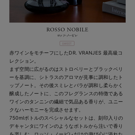
ROSSO NOBILE
ロッソ・ノービレ
SWEET
赤ワインをモチーフにしたDR. VRANJES 最高級コ
レクション。
まず空間に広がるのはストロベリーとブラックベリ
ーを基調に、シトラスのアロマが見事に調和したト
ップノート。その後スミレとバラが調和し柔らかく
醸成したノートに、このフレグランスの特徴である
ワインのタンニンの繊細で気品ある香りが、ユニー
クなハーモニーを完成させます。
750mlボトルのスペシャルなセットは、刻印入りの
デキャンタにワインのようなボトルから注いで香り
を楽しむ、ロッソ・ノービレだけの遊び心に溢れた