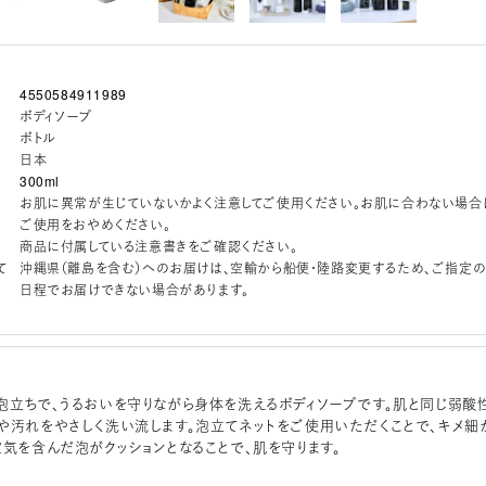
4550584911989
ボディソープ
ボトル
日本
300ml
お肌に異常が生じていないかよく注意してご使用ください。お肌に合わない場合
ご使用をおやめください。
商品に付属している注意書きをご確認ください。
て
沖縄県（離島を含む）へのお届けは、空輸から船便・陸路変更するため、ご指定
日程でお届けできない場合があります。
泡立ちで、うるおいを守りながら身体を洗えるボディソープです。肌と同じ弱酸
や汚れをやさしく洗い流します。泡立てネットをご使用いただくことで、キメ細
空気を含んだ泡がクッションとなることで、肌を守ります。