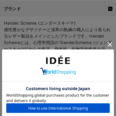
ブランド
Hender Scheme (エンダースキーマ)
感性豊かなデザイナーと浅草の熟練の職人により造られ
るレザー製品をメインとしたブランドです。Hender
Schemeとは、心理学用語の"GenderSchema (ジェンダ
ースキーマ)"からの造語。身体的、生物学的性差を示
す"SEX"という言葉に対して、"Gender"とは社会的・文
化的な性差を意味し、"Schema"とは、わたしたちの脳
で情報処理をする過程で形成される思考の枠を意味して
います。
その、Genderの頭文字の"G"を、アルファベット順で一
つ超えた"H"にすることで、ブランドコンセプトである
「ジェンダーを超える」という意味を表現しています。
おすすめの特集