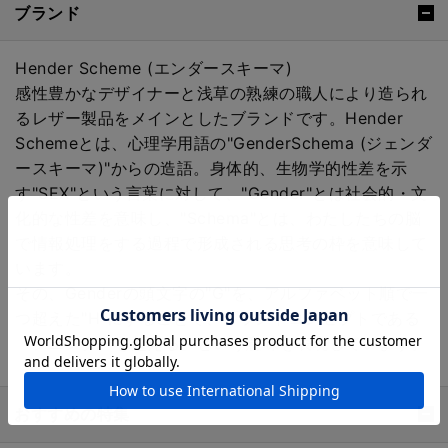
ブランド
Hender Scheme (エンダースキーマ)
感性豊かなデザイナーと浅草の熟練の職人により造られ
るレザー製品をメインとしたブランドです。Hender
Schemeとは、心理学用語の"GenderSchema (ジェンダ
ースキーマ)"からの造語。身体的、生物学的性差を示
す"SEX"という言葉に対して、"Gender"とは社会的・文
化的な性差を意味し、"Schema"とは、わたしたちの脳
で情報処理をする過程で形成される思考の枠を意味して
います。
その、Genderの頭文字の"G"を、アルファベット順で一
つ超えた"H"にすることで、ブランドコンセプトである
「ジェンダーを超える」という意味を表現しています。
おすすめの特集