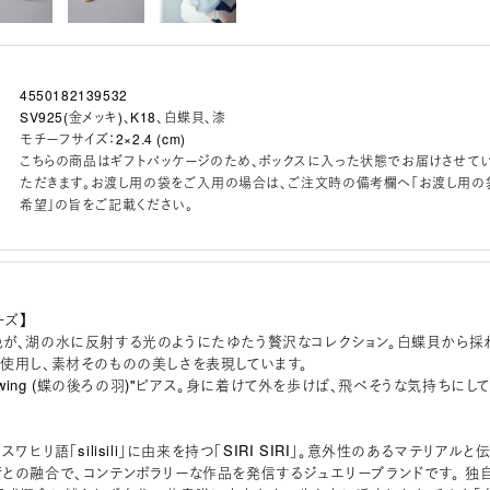
4550182139532
SV925(金メッキ)、K18、白蝶貝、漆
モチーフサイズ：2×2.4 (cm)
こちらの商品はギフトパッケージのため、ボックスに入った状態でお届けさせて
ただきます。お渡し用の袋をご入用の場合は、ご注文時の備考欄へ「お渡し用の
希望」の旨をご記載ください。
ーズ】
が、湖の水に反射する光のようにたゆたう贅沢なコレクション。白蝶貝から採
使用し、素材そのものの美しさを表現しています。
ndwing (蝶の後ろの羽)"ピアス。身に着けて外を歩けば、飛べそうな気持ちにして
ワヒリ語「silisili」に由来を持つ「SIRI SIRI」。意外性のあるマテリアルと
との融合で、コンテンポラリーな作品を発信するジュエリーブランドです。 独