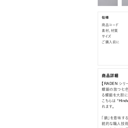
商品コード
素材、材質
サイズ
ご購入前に
商品詳細
【RADEN シリ
螺鈿の放つ七色
る螺鈿を大胆に
こちらは "Hi
れます。
「鎖」を意味するス
統的な職人技術