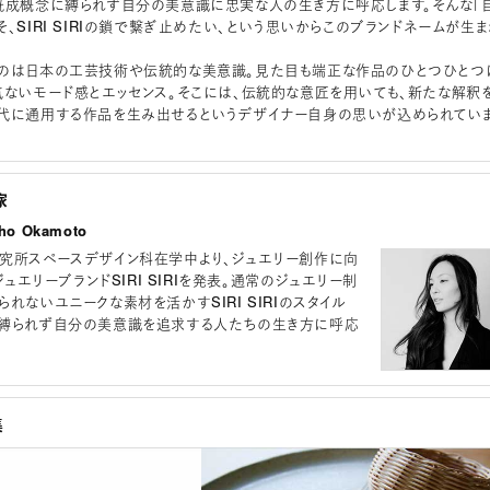
既成概念に縛られず自分の美意識に忠実な人の生き方に呼応します。そんな「
、SIRI SIRIの鎖で繋ぎ止めたい、という思いからこのブランドネームが生
のは日本の工芸技術や伝統的な美意識。見た目も端正な作品のひとつひとつ
気ないモード感とエッセンス。そこには、伝統的な意匠を用いても、新たな解釈
代に通用する作品を生み出せるというデザイナー自身の思いが込められてい
家
o Okamoto
究所スペースデザイン科在学中より、ジュエリー創作に向
、ジュエリーブランドSIRI SIRIを発表。通常のジュエリー制
れないユニークな素材を活かすSIRI SIRIのスタイル
縛られず自分の美意識を追求する人たちの生き方に呼応
集