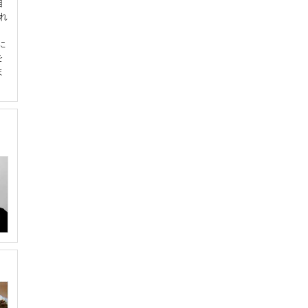
自
まれ
に
を
ま