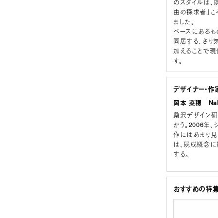
のスタイルは、
由の探求者」こそ
ました。
ベースにあるも
同居する、さり
加えることで現
す。
デザイナー・作
岡本 菜穂 Nah
桑沢デザイン研
かう。2006年
作にはあまり見ら
は、既成概念に
する。
おすすめの特