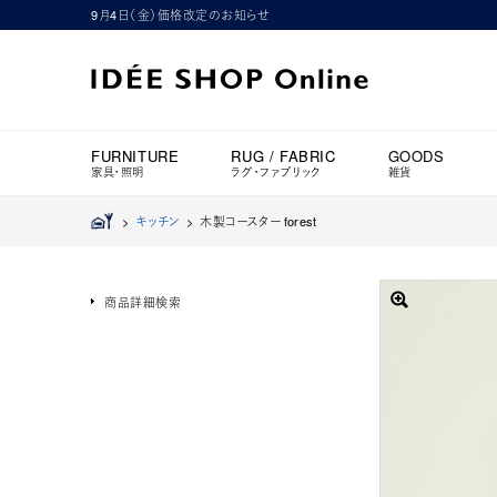
9月4日（金）価格改定のお知らせ
FURNITURE
RUG / FABRIC
GOODS
家具・照明
ラグ・ファブリック
雑貨
>
キッチン
>
木製コースター forest
商品詳細検索