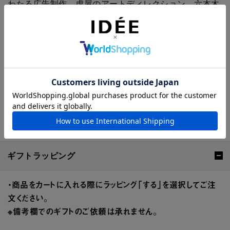
わたる広告制作、虎屋のアートディレクション、六本木
商店街振興組合、ANDO GALLERYのCI計画のほか、
NHKみんなのうた「泣き虫ピエロ」(2013年2～3月放
送) の動画制作、装丁など活動は多岐。
近作に、スポーツカーTOYOTA86の広告、「ヒロシマ・
アピールズ2013」ポスターがある。著書に『図録 葛西
薫1968』(ADP) 。
東京ADCグランプリ、毎日デザイン賞、講談社出版文化
賞ブックデブックデザイン賞、亀倉雄策賞など受賞。
東京ADC、東京TDC、JAGDA、AGI会員。
ギフトラッピング
・商品をカートに入れる際にラッピング「する」を選択してご注
文ください。
※備考欄でのギフトのご依頼は承れません。