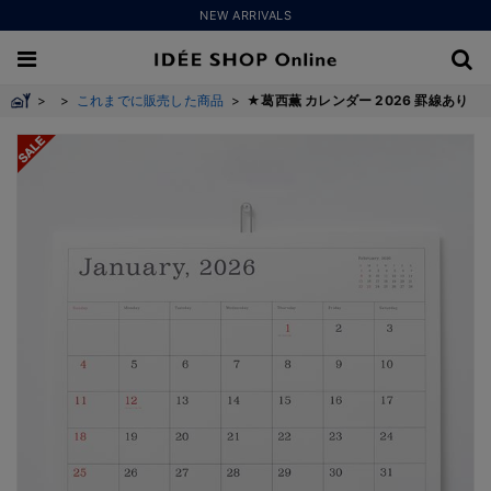
NEW ARRIVALS
>
>
これまでに販売した商品
>
★葛西薫 カレンダー 2026 罫線あり