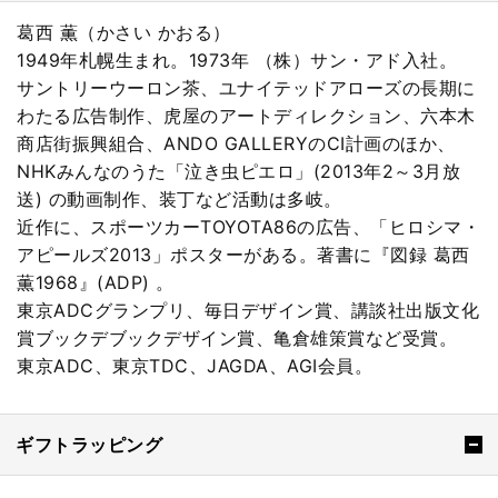
葛西 薫（かさい かおる）
1949年札幌生まれ。1973年 （株）サン・アド入社。
サントリーウーロン茶、ユナイテッドアローズの長期に
わたる広告制作、虎屋のアートディレクション、六本木
商店街振興組合、ANDO GALLERYのCI計画のほか、
NHKみんなのうた「泣き虫ピエロ」(2013年2～3月放
送) の動画制作、装丁など活動は多岐。
近作に、スポーツカーTOYOTA86の広告、「ヒロシマ・
アピールズ2013」ポスターがある。著書に『図録 葛西
薫1968』(ADP) 。
東京ADCグランプリ、毎日デザイン賞、講談社出版文化
賞ブックデブックデザイン賞、亀倉雄策賞など受賞。
東京ADC、東京TDC、JAGDA、AGI会員。
ギフトラッピング