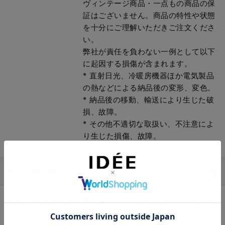
ヴィンテージ商品・一点もの商品の保
証はございません。商品の特性や状態
を十分にご理解いただきご注文くださ
い。
弊社が責任を負わない一例として以下
に起因する損傷が含まれます。
* 直射日光、冷暖房機器ほか電気製品
の熱などによる納品後の変形、変色。
* 納品後の移動、輸送により生じた破
損、故障。
* その他不適切な取扱い、不注意によ
り生じた損傷、故障。
商品詳細説明
イデーのオリジナル家具と親和性があり、現代の日本の
ライフスタイルに馴染むヴィンテージアイテムを、バイ
ヤーが1点1点セレクトしました。