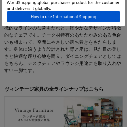
デンマークのデザイナーKai Kristiansen（カイ・クリス
チャンセン）によるチーク材のチェアです。滑らかで有
機的なラインのな背もたれと、軽やかなデザインが特徴
的なチェアです。チーク材特有のあたたかみのある色合
いも相まって、空間にやさしい落ち着きをもたらしま
す。身体に沿うよう設計された背と座は、見た目の美し
さと快適な座り心地を両立。ダイニングチェアとしては
もちろん、デスクチェアやラウンジ用途にも取り入れや
すい一脚です。
ヴィンテージ家具の全ラインナップはこちら