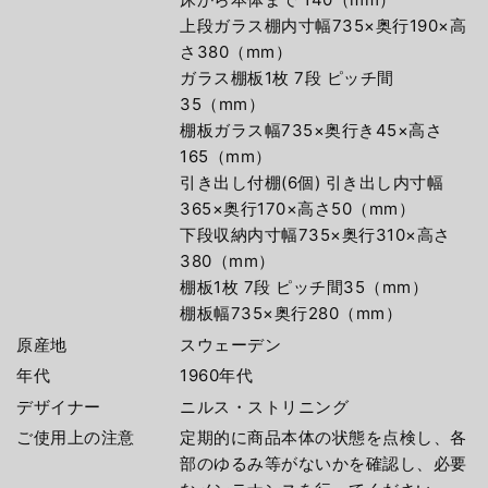
上段ガラス棚内寸幅735×奥行190×高
さ380（mm）
ガラス棚板1枚 7段 ピッチ間
35（mm）
棚板ガラス幅735×奥行き45×高さ
165（mm）
引き出し付棚(6個) 引き出し内寸幅
365×奥行170×高さ50（mm）
下段収納内寸幅735×奥行310×高さ
380（mm）
棚板1枚 7段 ピッチ間35（mm）
棚板幅735×奥行280（mm）
原産地
スウェーデン
年代
1960年代
デザイナー
ニルス・ストリニング
ご使用上の注意
定期的に商品本体の状態を点検し、各
部のゆるみ等がないかを確認し、必要