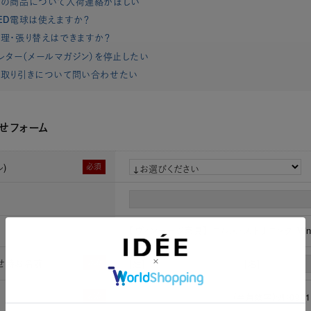
れの商品について入荷連絡がほしい
ED電球は使えますか？
理・張り替えはできますか？
レター（メールマガジン）を停止したい
取り引きについて問い合わせたい
せフォーム
)
必須
【ヴィンテージ家具】 ニルス・ストリニング Vintag
せ時お名前
必須
[姓]
[名]
必須
（半角数字）例：0901