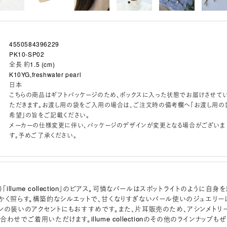
4550584396229
PK10-SP02
全長 約1.5 (cm)
K10YG,freshwater pearl
日本
こちらの商品はギフトパッケージのため、ボックスに入った状態でお届けさせて
ただきます。お渡し用の袋をご入用の場合は、ご注文時の備考欄へ「お渡し用の
希望」の旨をご記載ください。
メーカーの仕様変更に伴い、パッケージのデザインが変更となる場合がございま
す。予めご了承ください。
イ）「illume collection」のピアス。可憐なパールはスポットライトのように自身
かく照らす。構築的なシルエットで、甘くなりすぎないパール使いのジュエリー
ンの装いのアクセントにもおすすめです。また、片耳販売のため、アシンメトリ
わせでご着用いただけます。illume collectionのその他のラインナップもぜ