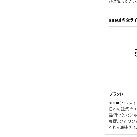
ひご覧ください
susuiの全ラ
ブランド
susui（シュスイ
日本の建築や工
幾何学的なシル
展開。ひとつひ
くれる洗練され