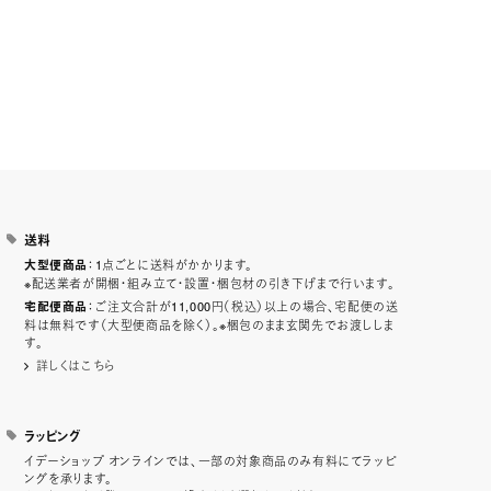
送料
：1点ごとに送料がかかります。
大型便商品
※配送業者が開梱・組み立て・設置・梱包材の引き下げまで行います。
：ご注文合計が11,000円（税込）以上の場合、宅配便の送
宅配便商品
料は無料です（大型便商品を除く）。※梱包のまま玄関先でお渡ししま
す。
詳しくはこちら
ラッピング
イデーショップ オンラインでは、一部の対象商品のみ有料にてラッピ
ングを承ります。