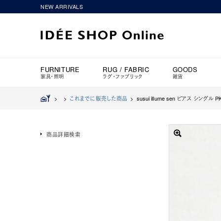
NEW ARRIVALS
FURNITURE
RUG / FABRIC
GOODS
家具・照明
ラグ・ファブリック
雑貨
>
>
これまでに販売した商品
>
susui illume sen ピアス シングル P
商品詳細検索