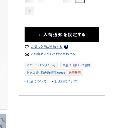
ギフトラッピング：不可
お届け日数1～2週間
配送区分：宅配便(送料￥500)
→送料無料
返品について
配送料について