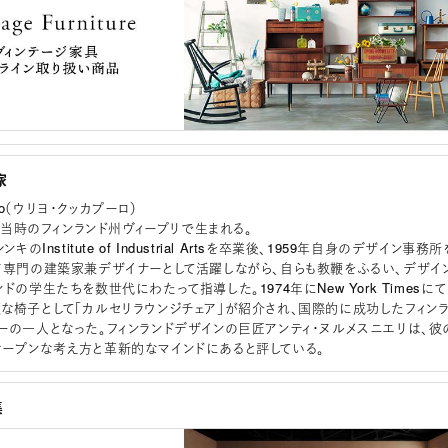
家
puro（ウリヨ・クッカプーロ）
日、当時のフィンランド州ヴィープリで生まれる。
キのInstitute of Industrial Artsを卒業後、1959年自身のデザイン事務所
ア専門の建築家兼デザイナーとして活躍しながら、自らも教鞭をふるい、デザイ
ドの学生たちを数世代にわたって指導した。1974年にNew York Timesにて
な椅子として「カルセリラウンジチェア」が紹介され、国際的に成功したフィン
ーの一人となった。フィンランドデザインの巨匠アンティ・ヌルメスニエリは、彼
ープンな考え方と革新的なマインドにあると評している。
集