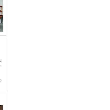
を
ン
ラ
の