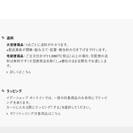
送料
：1点ごとに送料がかかります。
大型便商品
※配送業者が開梱・組み立て・設置・梱包材の引き下げまで行います。
：ご注文合計が11,000円（税込）以上の場合、宅配便の送
宅配便商品
料は無料です（大型便商品を除く）。※梱包のまま玄関先でお渡ししま
す。
詳しくはこちら
ラッピング
イデーショップ オンラインでは、一部の対象商品のみ有料にてラッピ
ングを承ります。
カートに入れる際にラッピング「する」を選択してください。
ギフトラッピング対象商品はこちら