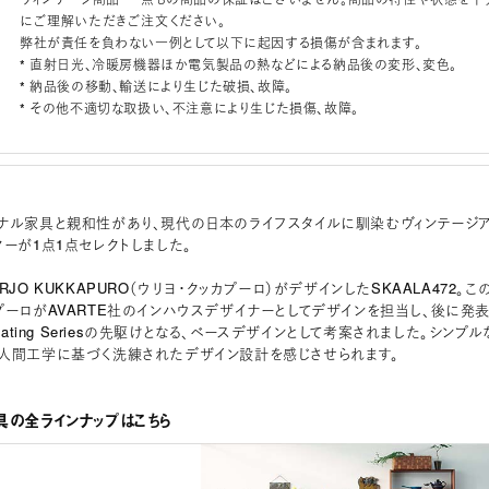
にご理解いただきご注文ください。
弊社が責任を負わない一例として以下に起因する損傷が含まれます。
* 直射日光、冷暖房機器ほか電気製品の熱などによる納品後の変形、変色。
* 納品後の移動、輸送により生じた破損、故障。
* その他不適切な取扱い、不注意により生じた損傷、故障。
ナル家具と親和性があり、現代の日本のライフスタイルに馴染むヴィンテージ
ヤーが1点1点セレクトしました。
RJO KUKKAPURO（ウリヨ・クッカプーロ）がデザインしたSKAALA472。こ
プーロがAVARTE社のインハウスデザイナーとしてデザインを担当し、後に発
Seating Seriesの先駆けとなる、ベースデザインとして考案されました。シンプル
人間工学に基づく洗練されたデザイン設計を感じさせられます。
具の全ラインナップはこちら