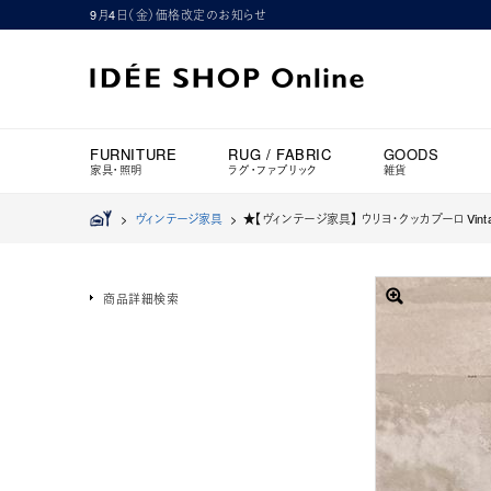
9月4日（金）価格改定のお知らせ
FURNITURE
RUG / FABRIC
GOODS
家具・照明
ラグ・ファブリック
雑貨
>
ヴィンテージ家具
>
★【ヴィンテージ家具】 ウリヨ・クッカプーロ Vintage
商品詳細検索