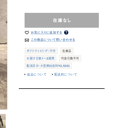
ギフトラッピング：不可
在庫品
お届け日数1～2週間
代金引換不可
配送区分：大型便3(送料￥2,530)
返品について
配送料について