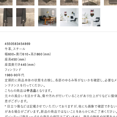
4550583454869
牛革、スチール
幅600×奥行610×高さ860（mm）
座高450（mm）
座面奥行き445（mm）
フィンランド
1980-90年代
定期的に商品本体の状態を点検し、各部のゆるみ等がないかを確認し、必要な
ンテナンスを行ってください。
こちらの商品は
中古品
となります。
元々の風合いを活かす為、傷や汚れが付いていることがあり仕上がりなどに個
差がございます。
* 目立つ傷などは記載させていただいておりますが、他にも画像で確認できない
がある場合がございます。新品の商品ではないことをあらかじめご了承ください
ヴィンテージ商品・一点もの商品の保証はございません。商品の特性や状態を十