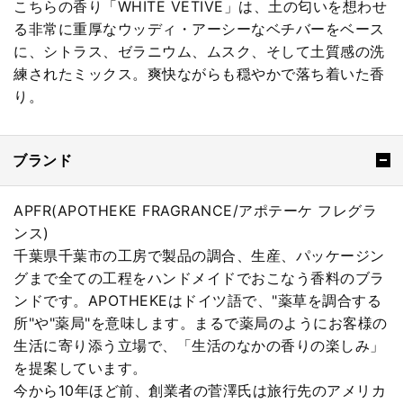
こちらの香り「WHITE VETIVE」は、土の匂いを想わせ
る非常に重厚なウッディ・アーシーなベチバーをベース
に、シトラス、ゼラニウム、ムスク、そして土質感の洗
練されたミックス。爽快ながらも穏やかで落ち着いた香
り。
ブランド
APFR(APOTHEKE FRAGRANCE/アポテーケ フレグラ
ンス)
千葉県千葉市の工房で製品の調合、生産、パッケージン
グまで全ての工程をハンドメイドでおこなう香料のブラ
ンドです。APOTHEKEはドイツ語で、"薬草を調合する
所"や"薬局"を意味します。まるで薬局のようにお客様の
生活に寄り添う立場で、「生活のなかの香りの楽しみ」
を提案しています。
今から10年ほど前、創業者の菅澤氏は旅行先のアメリカ