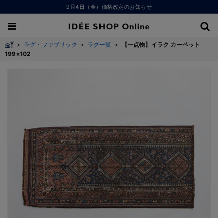
9月4日（金）価格改定のお知らせ
>
ラグ・ファブリック
>
ラグ一覧
>
【一点物】イラク カーペット
199×102