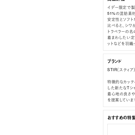
イデー限定で製作
51%の混紡素
安定性とソフト
比べると、シワ
トラベラーの名
着まわしたい定
ットなどを羽織
ブランド
STIR（スティア
特徴的なカッテ
した新たなTシ
着心地の良さや
を提案していま
おすすめの特