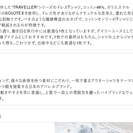
した”TRAVELLER”シリーズのドレスTシャツ。コットン49%、ポリエステル
材のSOLOTEXを使用し、ドレス性がありながらナチュラルな見栄え、優れた形
な肌触りです。バネのような繊維構造のおかげで、コットンオンリーのTシャツ
が軽減されるのが特徴です。
の通り、動き回る旅行中には最適な1枚となっていますが、デイリーユースとして
番アイテムとしておすすめです。1枚での着用はもちろん、シャツの上からジャ
った際も、ごわつかず、出張中などにも最適な1枚です。
）
ィング、様々な表情を持つ素材にこだわり、一枚で着るアウターシャツをテーマ
ャツ観を提案する日本のアパレルブランド。
動きやすさを常に意識し、上質で一段上の雰囲気を纏ったハイブリッドなウェ
す。
集