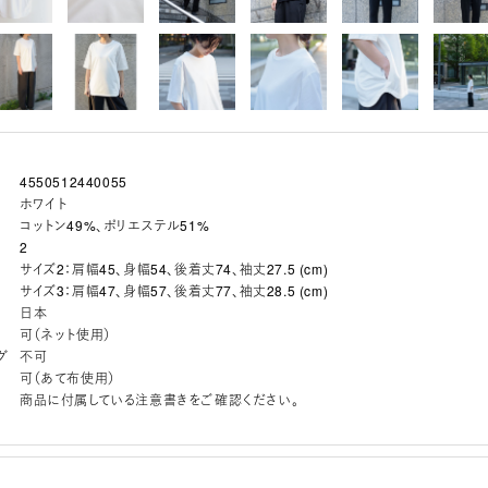
4550512440055
ホワイト
コットン49%、ポリエステル51%
2
サイズ2：肩幅45、身幅54、後着丈74、袖丈27.5 (cm)
サイズ3：肩幅47、身幅57、後着丈77、袖丈28.5 (cm)
日本
可（ネット使用）
グ
不可
可（あて布使用）
商品に付属している注意書きをご確認ください。