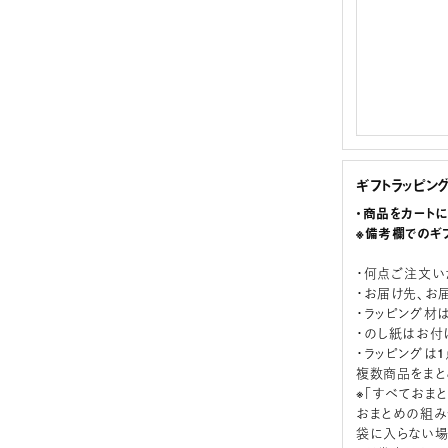
ギフトラッピン
・商品をカート
※備考欄でのギ
・何点ご注文い
・お届け先、お
・ラッピング材
・のし紙はお付
・ラッピングは
複数商品をまと
※「すべておま
おまとめの組み
袋に入らない場