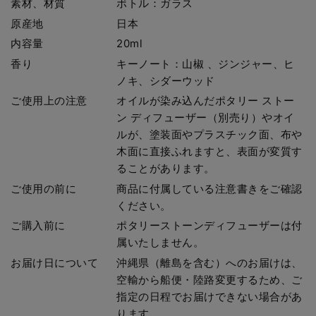
素材、材質
ボトル：ガラス
原産地
日本
内容量
20ml
香り
キーノート：山椒 、ジンジャー、ヒ
ノキ、シダーウッド
ご使用上の注意
オイルが染み込んだポタリー ストー
ン ディフューザー（別売り）やオイ
ルが、塗装面やプラスチック面、布や
木面に直接ふれますと、表面が変質す
ることがあります。
ご使用の前に
商品に付属している注意書きをご確認
ください。
ご購入前に
ポタリーストーンディフューザーは付
属いたしません。
お届け日について
沖縄県（離島を含む）へのお届けは、
空輸から船便・陸路変更するため、ご
指定の日程でお届けできない場合があ
ります。