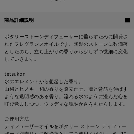
商品詳細説明
ポタリーストーンディフューザーに垂らすために開発さ
れたフレグランスオイルです。陶製のストーンに数滴落
としたのち、立ち上がりの香りから少しずつ微細に変化
していきます。
tetsukon
水のエレメントから想起した香り。
山椒とヒノキ、和の香りを際立たせ、凛と背筋を伸ばす
ような透明感のある香り。流れる水のように澄んだ心を
呼び覚ましつつ、ウッディな穏やかさをもたらします。
ご使用方法
ディフューザーオイルをポタリー ストーン ディフュー
ザー（別売り）に数滴落としてご使用ください。6～10