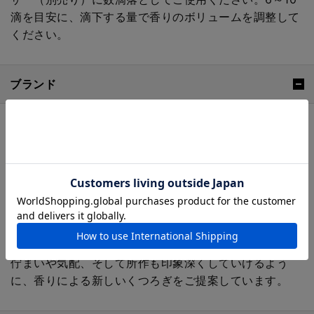
滴を目安に、滴下する量で香りのボリュームを調整して
ください。
ブランド
elemense （エレメンス）
2018年に米国でスタートし、2021年に日本でデビュー
した、日常に静かな佇まいと穏やかな気配をもたらすホ
ームフレグランスのグローバルブランドです。440年余
にわたる香りづくりの歴史を背景に、現代の暮らしにお
ける香りの楽しみ、フレグランスインテリアのあり方を
アップデートしていきます。人と空間をつなぐ香りが、
佇まいや気配、そして所作も印象深くしていけるよう
に、香りによる新しいくつろぎをご提案しています。