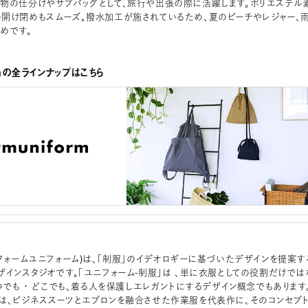
物の仕分けやサブバッグとして、旅行や出張の際に活躍します。ポリエステル
開け閉めもスムーズ。撥水加工が施されているため、夏のビーチやレジャー、
めです。
ormの全ラインナップはこちら
orm (フォームユニフォーム)は、「制服」のイデオロギーに基づいたデザインを提案す
ザインスタジオです。「ユニフォーム-制服」は 、単に衣服としての役割だけでは
いつでも ・ どこでも、着る人を保護しエレガントにするデザイン概念でもあります
ormでは、ビジネススーツとエプロンを融合させた作業服を代表作に、そのコンセプ