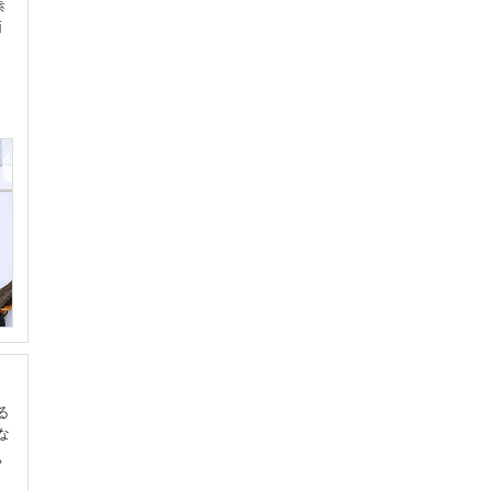
素
雨
る
な
。
ト