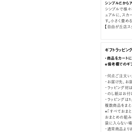
シンプルだから
シンプルで様々
ュアルに、スカ
す。小さく畳め
【自由が丘店ス
ギフトラッピン
・商品をカート
※備考欄でのギ
・何点ご注文い
・お届け先、お
・ラッピング材
・のし紙はお付
・ラッピングは
複数商品をまと
※「すべておま
おまとめの組み
袋に入らない場
・通常商品より