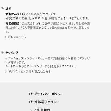
送料
：1点ごとに送料がかかります。
大型便商品
※配送業者が開梱・組み立て・設置・梱包材の引き下げまで行います。
：ご注文合計が11,000円（税込）以上の場合、宅配便の送
宅配便商品
料は無料です（大型便商品を除く）。※梱包のまま玄関先でお渡ししま
す。
詳しくはこちら
ラッピング
イデーショップ オンラインでは、一部の対象商品のみ有料にてラッピ
ングを承ります。
カートに入れる際にラッピング「する」を選択してください。
ギフトラッピング対象商品はこちら
プライバシーポリシー
外部送信ポリシー
ご利用規約