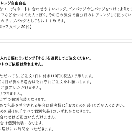
アレンジ自由自在
なコーディネートに合わせやすいバッグ。ピンバッジや缶バッジをつけてよりカ
ーフなどをつけて大人っぽく。その日の気分で自分好みにアレンジして使ってい
るのでサブバッグとしてもおすすめです。
タッフ女性／20代】
グ
に入れる際にラッピング「する」を選択してご注文ください。
フトのご依頼は承れません。
ただいても、ご注文1件に付き110円（税込）で承ります。
届け日が異なる場合はそれぞれご注文をお願いします。
はご指定いただけません。
けできません。
1点ずつ個別包装となります。
めて包装を希望される場合は備考欄に「おまとめ包装」とご記入ください。
とめ包装」か、「すべて個別包装」のいずれかとなります。
合わせはご指定いただけません。
合は個別包装になります。
お届けにお時間をいただきます。