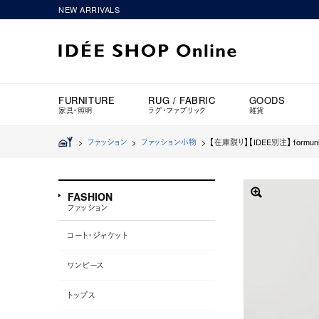
NEW ARRIVALS
FURNITURE
RUG / FABRIC
GOODS
家具・照明
ラグ・ファブリック
雑貨
>
ファッション
>
ファッション小物
>
【在庫限り】【IDEE別注】 formunif
FASHION
ファッション
コート・ジャケット
ワンピース
トップス