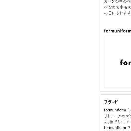
カバンの中の荷
材なので巾着の
の日にもおすす
formunif
ブランド
formunif
リトアニアのデ
く、誰でも・ 
formunif