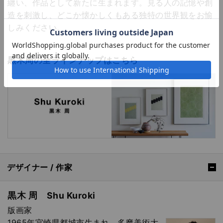
纏い、作品として新たに生まれます。見る人の記憶や創
造を刺激し、どこか懐かしくもある独特の世界観をお愉
しみください。
黒木周の全ラインナップはこちら
デザイナー / 作家
黒木 周 Shu Kuroki
版画家
1965年宮崎県都城市生まれ。多摩美術大