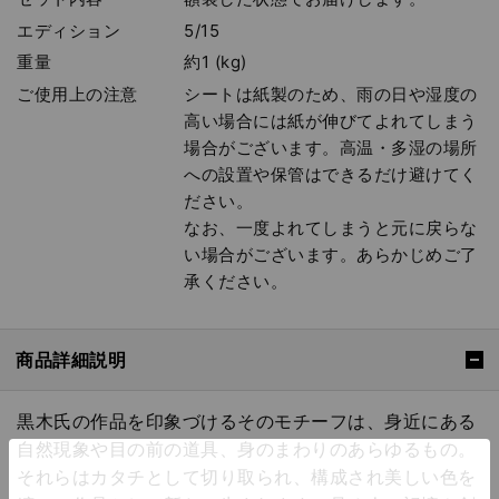
エディション
5/15
重量
約1 (kg)
ご使用上の注意
シートは紙製のため、雨の日や湿度の
高い場合には紙が伸びてよれてしまう
場合がございます。高温・多湿の場所
への設置や保管はできるだけ避けてく
ださい。
なお、一度よれてしまうと元に戻らな
い場合がございます。あらかじめご了
承ください。
商品詳細説明
黒木氏の作品を印象づけるそのモチーフは、身近にある
自然現象や目の前の道具、身のまわりのあらゆるもの。
それらはカタチとして切り取られ、構成され美しい色を