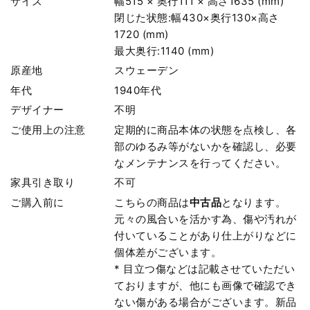
サイズ
幅515 × 奥行111 × 高さ1635 (mm)
閉じた状態:幅430×奥行130×高さ
1720 (mm)
最大奥行:1140 (mm)
原産地
スウェーデン
年代
1940年代
デザイナー
不明
ご使用上の注意
定期的に商品本体の状態を点検し、各
部のゆるみ等がないかを確認し、必要
なメンテナンスを行ってください。
家具引き取り
不可
ご購入前に
こちらの商品は
中古品
となります。
元々の風合いを活かす為、傷や汚れが
付いていることがあり仕上がりなどに
個体差がございます。
* 目立つ傷などは記載させていただい
ておりますが、他にも画像で確認でき
ない傷がある場合がございます。新品