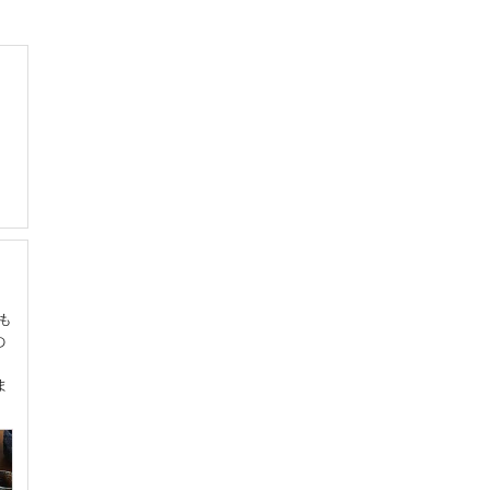
も
の
ま