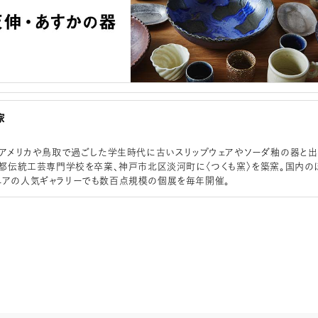
家
れ。アメリカや鳥取で過ごした学生時代に古いスリップウェアやソーダ釉の器と出
年京都伝統工芸専門学校を卒業、神戸市北区淡河町に〈つくも窯〉を築窯。国内の
ニアの人気ギャラリーでも数百点規模の個展を毎年開催。