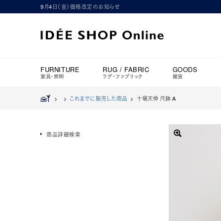
9月4日（金）価格改定のお知らせ
FURNITURE
RUG / FABRIC
GOODS
家具・照明
ラグ・ファブリック
雑貨
>
>
これまでに販売した商品
>
十場天伸 尺鉢 A
商品詳細検索