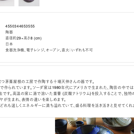
4550344653555
陶器
直径約29×高さ8 (cm)
日本
食器洗浄機、電子レンジ、オーブン、直火：いずれも不可
建つ茅葺屋根の工房で作陶する十場天伸さんの器です。
で作られています。ソーダ窯は1980年代にアメリカで生まれた、陶芸の中では
法です。高温の窯に湯で溶いた重曹 (炭酸ナトリウム)を投入することで、独特
ヤが生まれ、表情の違いを楽しめます。
どれも逞しくエネルギーに満ち溢れていて、盛る料理を活き活きと見せてくれ