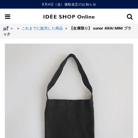
9月4日（金）価格改定のお知らせ
>
>
これまでに販売した商品
>
【在庫限り】 sonor ARAI MINI ブラ
ック