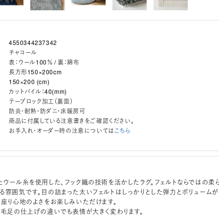
4550344237342
チャコール
表：ウール100％ / 裏：綿布
長方形150×200cm
150×200 (cm)
カットパイル：40(mm)
テープロック加工（裏面）
防炎・耐熱・防ダニ・床暖房可
商品に付属している注意書きをご確認ください。
お手入れ・オーダー時の注意については
こちら
たウール糸を使用した、フック織の技術を活かしたラグ。フェルトならではの柔
る雰囲気です。目の詰まった太いフェルトはしっかりとした弾力とボリュームが
、座り心地のよさをお楽しみいただけます。
、毛足の仕上げの違いでも表情が大きく変わります。