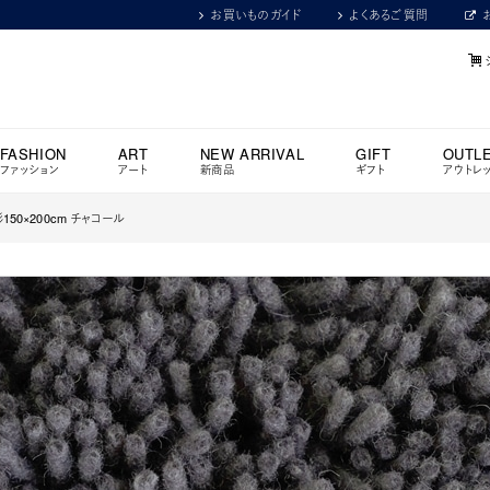
お買いものガイド
よくあるご質問
FASHION
ART
NEW ARRIVAL
GIFT
OUTL
ファッション
アート
新商品
ギフト
アウトレ
150×200cm チャコール