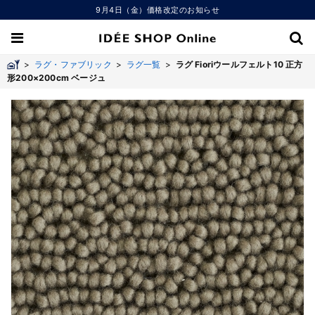
9月4日（金）価格改定のお知らせ
>
ラグ・ファブリック
>
ラグ一覧
>
ラグ Fioriウールフェルト10 正方
形200×200cm ベージュ