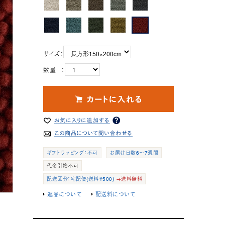
サイズ：
数量 ：
ギフトラッピング：不可
お届け日数6～7週間
代金引換不可
配送区分：宅配便(送料￥500)
→送料無料
返品について
配送料について