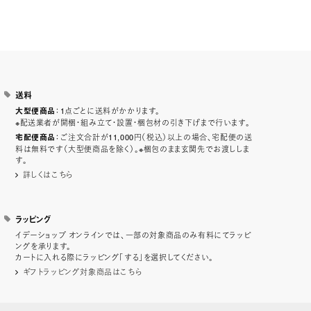
送料
：1点ごとに送料がかかります。
大型便商品
※配送業者が開梱・組み立て・設置・梱包材の引き下げまで行います。
：ご注文合計が11,000円（税込）以上の場合、宅配便の送
宅配便商品
料は無料です（大型便商品を除く）。※梱包のまま玄関先でお渡ししま
す。
詳しくはこちら
ラッピング
イデーショップ オンラインでは、一部の対象商品のみ有料にてラッピ
ングを承ります。
カートに入れる際にラッピング「する」を選択してください。
ギフトラッピング対象商品はこちら