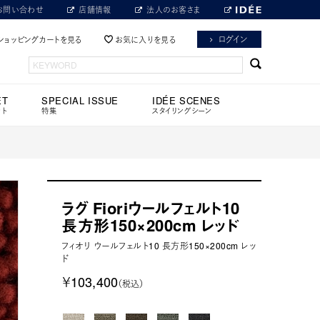
お問い合わせ
店舗情報
法人のお客さま
ログイン
ショッピングカートを見る
お気に入りを見る
ET
SPECIAL ISSUE
IDÉE SCENES
ット
特集
スタイリングシーン
ラグ Fioriウールフェルト10
長方形150×200cm レッド
フィオリ ウールフェルト10 長方形150×200cm レッ
ド
￥103,400
（税込）