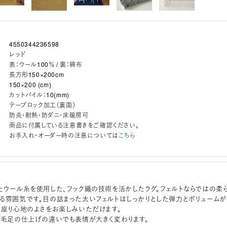
4550344236598
レッド
表：ウール100％ / 裏：綿布
長方形150×200cm
150×200 (cm)
カットパイル：10(mm)
テープロック加工（裏面）
防炎・耐熱・防ダニ・床暖房可
商品に付属している注意書きをご確認ください。
お手入れ・オーダー時の注意については
こちら
たウール糸を使用した、フック織の技術を活かしたラグ。フェルトならではの柔
る雰囲気です。目の詰まった太いフェルトはしっかりとした弾力とボリュームが
、座り心地のよさをお楽しみいただけます。
、毛足の仕上げの違いでも表情が大きく変わります。