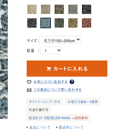
サイズ：
数量 ：
ギフトラッピング：不可
お届け日数6～7週間
代金引換不可
配送区分：宅配便(送料￥500)
→送料無料
返品について
配送料について