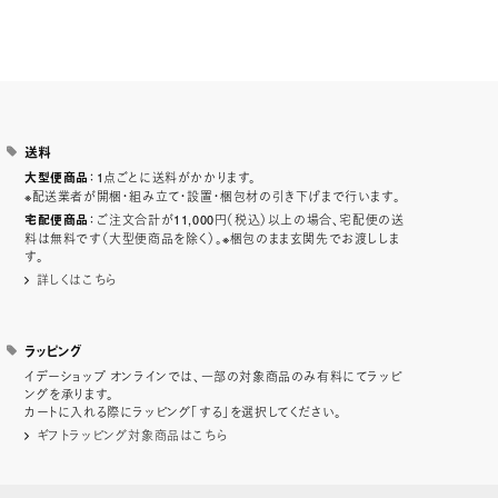
送料
：1点ごとに送料がかかります。
大型便商品
※配送業者が開梱・組み立て・設置・梱包材の引き下げまで行います。
：ご注文合計が11,000円（税込）以上の場合、宅配便の送
宅配便商品
料は無料です（大型便商品を除く）。※梱包のまま玄関先でお渡ししま
す。
詳しくはこちら
ラッピング
イデーショップ オンラインでは、一部の対象商品のみ有料にてラッピ
ングを承ります。
カートに入れる際にラッピング「する」を選択してください。
ギフトラッピング対象商品はこちら