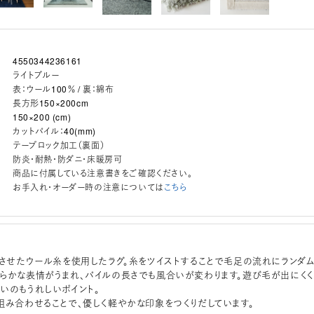
4550344236161
ライトブルー
表：ウール100％ / 裏：綿布
長方形150×200cm
150×200 (cm)
カットパイル：40(mm)
テープロック加工（裏面）
防炎・耐熱・防ダニ・床暖房可
商品に付属している注意書きをご確認ください。
お手入れ・オーダー時の注意については
こちら
）させたウール糸を使用したラグ。糸をツイストすることで毛足の流れにランダ
らかな表情がうまれ、パイルの長さでも風合いが変わります。遊び毛が出にくく
いのもうれしいポイント。
組み合わせることで、優しく軽やかな印象をつくりだしています。