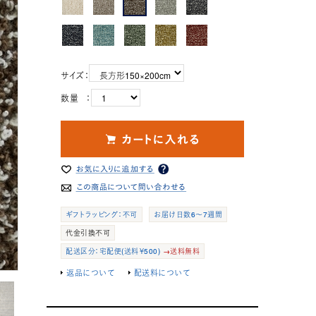
サイズ：
数量 ：
ギフトラッピング：不可
お届け日数6～7週間
代金引換不可
配送区分：宅配便(送料￥500)
→送料無料
返品について
配送料について