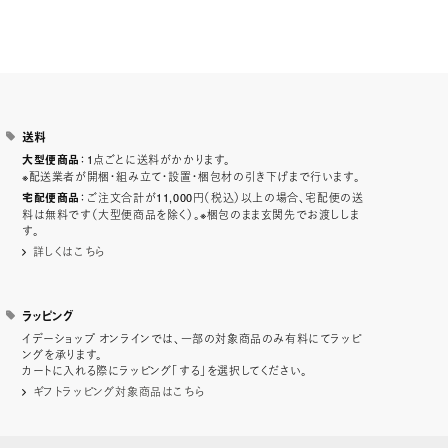
送料
：1点ごとに送料がかかります。
大型便商品
※配送業者が開梱・組み立て・設置・梱包材の引き下げまで行います。
：ご注文合計が11,000円（税込）以上の場合、宅配便の送
宅配便商品
料は無料です（大型便商品を除く）。※梱包のまま玄関先でお渡ししま
す。
詳しくはこちら
ラッピング
イデーショップ オンラインでは、一部の対象商品のみ有料にてラッピ
ングを承ります。
カートに入れる際にラッピング「する」を選択してください。
ギフトラッピング対象商品はこちら