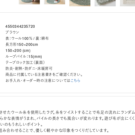
4550344235720
ブラウン
表：ウール100％ / 裏：綿布
長方形150×200cm
150×200 (cm)
ループパイル：15(mm)
テープロック加工（裏面）
防炎・耐熱・防ダニ・床暖房可
商品に付属している注意書きをご確認ください。
お手入れ・オーダー時の注意については
こちら
）させたウール糸を使用したラグ。糸をツイストすることで毛足の流れにランダ
らかな表情がうまれ、パイルの長さでも風合いが変わります。遊び毛が出にくく
いのもうれしいポイント。
組み合わせることで、優しく軽やかな印象をつくりだしています。