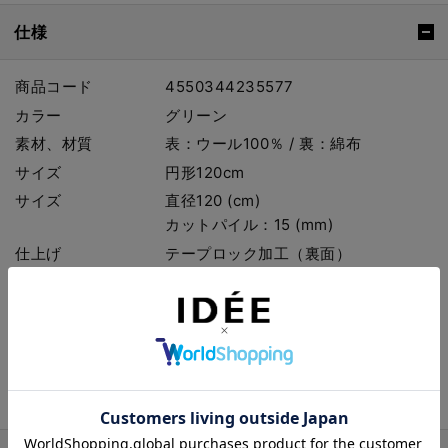
仕様
商品コード
4550344235577
カラー
グリーン
素材、材質
表：ウール100％ / 裏：綿布
サイズ
円形120cm
サイズ
直径120 (cm)
カットパイル：15 (mm)
仕上げ
テープロック加工（裏面）
機能
防炎・耐熱・防ダニ・床暖房可
ご使用の前に
商品に付属している注意書きをご確認
ください。
ご購入前に
お手入れ・オーダー時の注意について
は
こちら