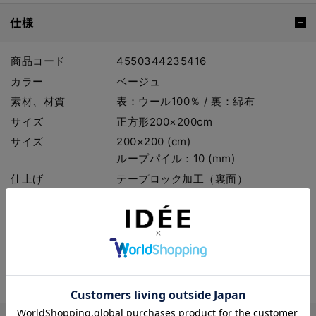
仕様
商品コード
4550344235416
カラー
ベージュ
素材、材質
表：ウール100％ / 裏：綿布
サイズ
正方形200×200cm
サイズ
200×200 (cm)
ループパイル：10 (mm)
仕上げ
テープロック加工（裏面）
機能
防炎・耐熱・防ダニ・床暖房可
ご使用の前に
商品に付属している注意書きをご確認
ください。
ご購入前に
お手入れ・オーダー時の注意について
は
こちら