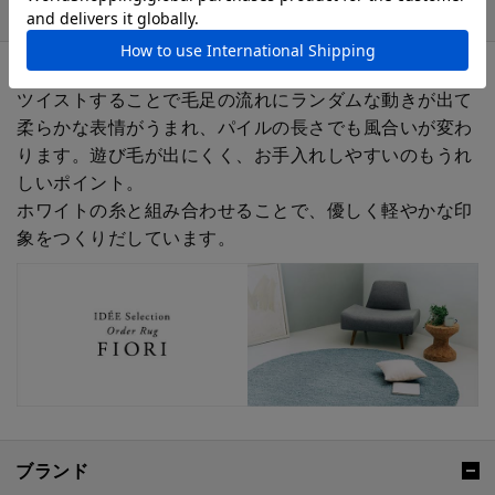
商品詳細説明
ツイスト（強撚）させたウール糸を使用したラグ。糸を
ツイストすることで毛足の流れにランダムな動きが出て
柔らかな表情がうまれ、パイルの長さでも風合いが変わ
ります。遊び毛が出にくく、お手入れしやすいのもうれ
しいポイント。
ホワイトの糸と組み合わせることで、優しく軽やかな印
象をつくりだしています。
ブランド