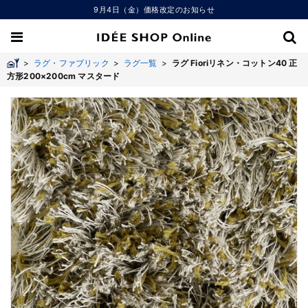
9月4日（金）価格改定のお知らせ
>
ラグ・ファブリック
>
ラグ一覧
>
ラグ Fioriリネン・コットン40 正
方形200×200cm マスタード