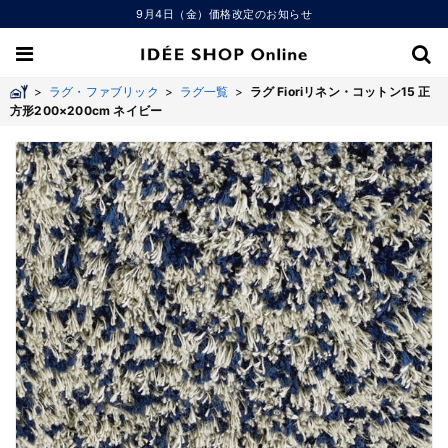
9月4日（金）価格改定のお知らせ
>
ラグ・ファブリック
>
ラグ一覧
>
ラグ Fioriリネン・コットン15 正
方形200×200cm ネイビー