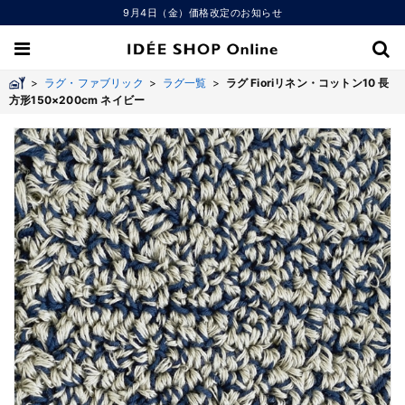
9月4日（金）価格改定のお知らせ
>
ラグ・ファブリック
>
ラグ一覧
>
ラグ Fioriリネン・コットン10 長
方形150×200cm ネイビー