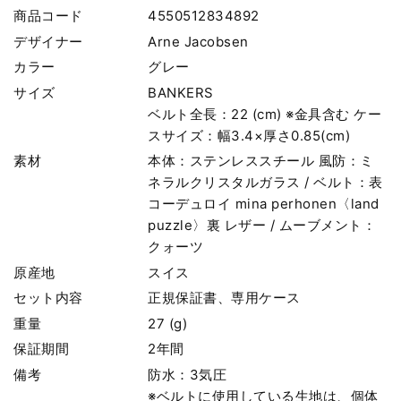
商品コード
4550512834892
デザイナー
Arne Jacobsen
カラー
グレー
サイズ
BANKERS
ベルト全長：22 (cm) ※金具含む ケー
スサイズ：幅3.4×厚さ0.85(cm)
素材
本体：ステンレススチール 風防：ミ
ネラルクリスタルガラス / ベルト：表
コーデュロイ mina perhonen〈land
puzzle〉裏 レザー / ムーブメント：
クォーツ
原産地
スイス
セット内容
正規保証書、専用ケース
重量
27 (g)
保証期間
2年間
備考
防水：3気圧
※ベルトに使用している生地は、個体