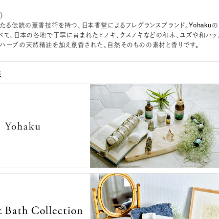
）
わたる伝統の薫香技術を持つ、日本香堂によるフレグランスブランド。Yohakuの
べて、日本の各地で丁寧に育まれたヒノキ、クスノキなどの和木、ユズや和ハッ
ハーブの天然精油を加え創香された、自然そのものの素材と香りです。
集