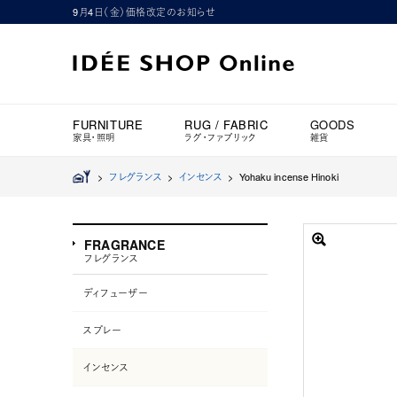
9月4日（金）価格改定のお知らせ
FURNITURE
RUG / FABRIC
GOODS
家具・照明
ラグ・ファブリック
雑貨
>
フレグランス
>
インセンス
>
Yohaku incense Hinoki
FRAGRANCE
フレグランス
ディフューザー
スプレー
インセンス