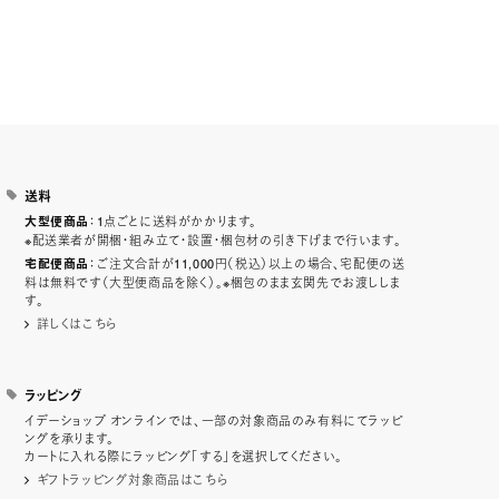
送料
：1点ごとに送料がかかります。
大型便商品
※配送業者が開梱・組み立て・設置・梱包材の引き下げまで行います。
：ご注文合計が11,000円（税込）以上の場合、宅配便の送
宅配便商品
料は無料です（大型便商品を除く）。※梱包のまま玄関先でお渡ししま
す。
詳しくはこちら
ラッピング
イデーショップ オンラインでは、一部の対象商品のみ有料にてラッピ
ングを承ります。
カートに入れる際にラッピング「する」を選択してください。
ギフトラッピング対象商品はこちら