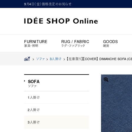
9月4日（金）価格改定のお知らせ
FURNITURE
RUG / FABRIC
GOODS
家具・照明
ラグ・ファブリック
雑貨
>
ソファ
>
3人掛け
>
【在庫限り】【COVER】 DIMANCHE SOFA (C3
SOFA
ソファ
1人掛け
2人掛け
3人掛け