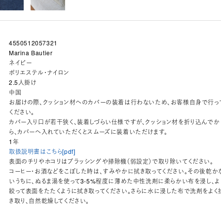
4550512057321
Marina Bautier
ネイビー
ポリエステル・ナイロン
2.5人掛け
中国
お届けの際、クッション材へのカバーの装着は行わないため、お客様自身で行っ
ください。
カバー入り口が若干狭く、装着しづらい仕様ですが、クッション材を折り込んでか
ら、カバーへ入れていただくとスムーズに装着いただけます。
1年
取扱説明書はこちら[pdf]
表面のチリやホコリはブラッシングや掃除機（弱設定）で取り除いてください。
コーヒー・お酒などをこぼした時は、すみやかに拭き取ってください。その後乾か
いうちに、ぬるま湯を使って3-5%程度に薄めた中性洗剤に柔らかい布を浸し、よ
絞って表面をたたくように拭き取ってください。さらに水に浸した布で洗剤をよく
き取り、自然乾燥してください。