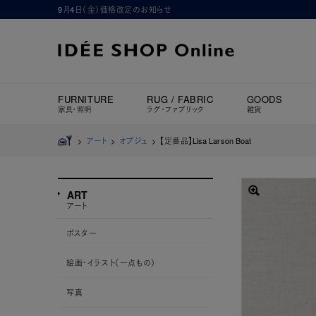
9月4日（金）価格改定のお知らせ
FURNITURE
RUG / FABRIC
GOODS
家具・照明
ラグ・ファブリック
雑貨
>
アート
>
オブジェ
>
【定番品】Lisa Larson Boat
ART
アート
ポスター
絵画・イラスト（一点もの）
写真