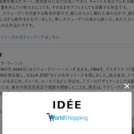
国旗を携えたボート。煙突部分には穴があいており、キャンドルを立てられる様
。蓋を外して小物入れにしても、そのままオブジェとしても活躍する作品です。
は、スウェーデンを代表する陶芸作家です。都心から少し離れた森のなかで、画
しながら創作をされていました。寒いスウェーデンの森から届いた、あたたか
られる作品たちです。
SONシリーズの全ラインナップはこちら
家
 (リサ・ラーソン)
1931年-2024年）はスウェーデン・ハールンダ生まれ。1954年、グスタフスベリ
6年間在籍し、“LILLA ZOO”などの名作シリーズを残しました。独立後は、ド
ールをはじめ、ドゥーカ、コーエフなどに呼ばれ、フリーのデザイナーとして活躍
81年には、東京の西武百貨店で個展を開催したことも。現在は、ケラミークストゥデ
品の復刻が行われている。
集