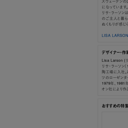
スウェーデンの
になっています
リサ・ラーソン
のご主人と暮ら
ぬくもりが感じ
LISA LAR
デザイナー・作
Lisa Larson
リサ・ラーソン（
陶工場に入社。2
ツのローゼンタ
1979年、19
オン社により作
おすすめの特