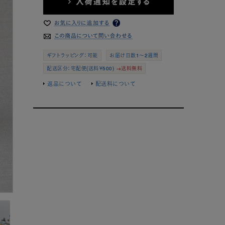
ギフトラッピング：可能
お届け日数1～2週間
配送区分：宅配便(送料￥500)
→送料無料
返品について
配送料について