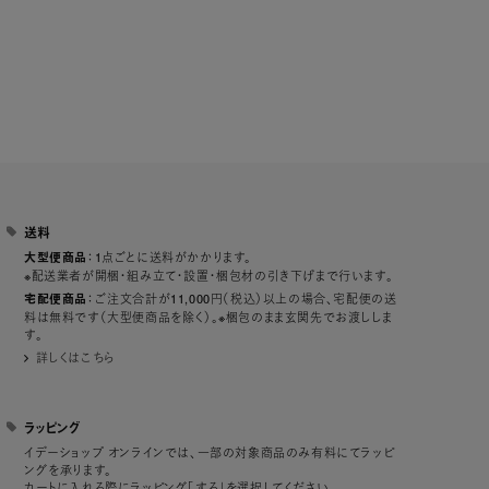
送料
：1点ごとに送料がかかります。
大型便商品
※配送業者が開梱・組み立て・設置・梱包材の引き下げまで行います。
：ご注文合計が11,000円（税込）以上の場合、宅配便の送
宅配便商品
料は無料です（大型便商品を除く）。※梱包のまま玄関先でお渡ししま
す。
詳しくはこちら
ラッピング
イデーショップ オンラインでは、一部の対象商品のみ有料にてラッピ
ングを承ります。
カートに入れる際にラッピング「する」を選択してください。