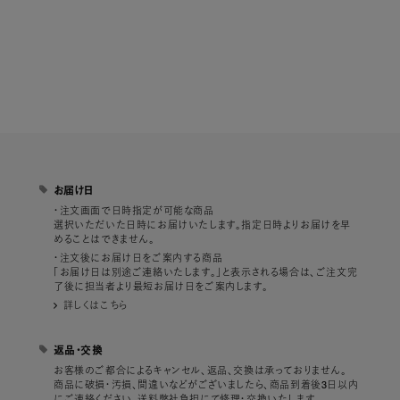
お届け日
・注文画面で日時指定が可能な商品
選択いただいた日時にお届けいたします。指定日時よりお届けを早
めることはできません。
・注文後にお届け日をご案内する商品
「お届け日は別途ご連絡いたします。」と表示される場合は、ご注文完
了後に担当者より最短お届け日をご案内します。
詳しくはこちら
返品・交換
お客様のご都合によるキャンセル、返品、交換は承っておりません。
商品に破損・汚損、間違いなどがございましたら、商品到着後3日以内
にご連絡ください。送料弊社負担にて修理・交換いたします。