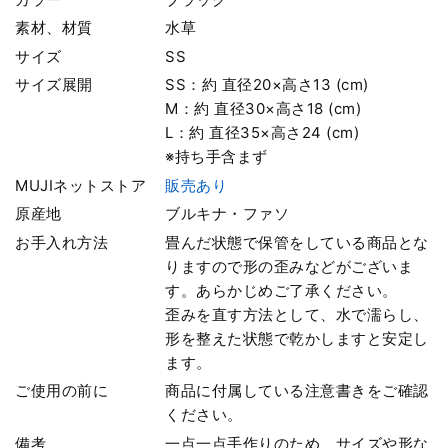
素材、材質
水草
サイズ
SS
サイズ展開
SS：約 直径20×高さ13 (cm)
M：約 直径30×高さ18 (cm)
L：約 直径35×高さ24 (cm)
※持ち手含まず
MUJIネットストア
販売あり
原産地
ブルキナ・ファソ
お手入れ方法
畳んだ状態で保管をしている商品とな
りますので形の歪みなどがございま
す。あらかじめご了承ください。
歪みを直す方法として、水で濡らし、
形を整えた状態で乾かしますと安定し
ます。
ご使用の前に
商品に付属している注意書きをご確認
ください。
備考
一点一点手作りのため、サイズや形な