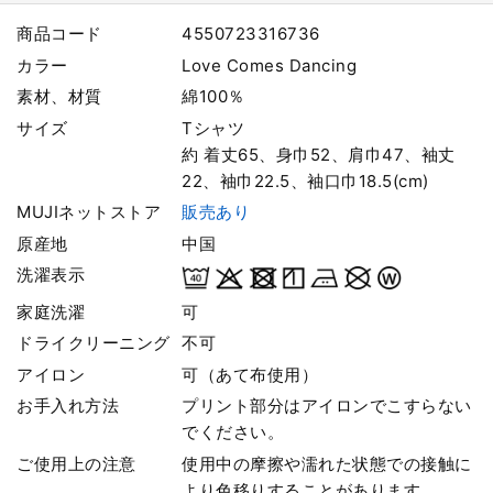
商品コード
4550723316736
カラー
Love Comes Dancing
素材、材質
綿100％
サイズ
Tシャツ
約 着丈65、身巾52、肩巾47、袖丈
22、袖巾22.5、袖口巾18.5(cm)
MUJIネットストア
販売あり
原産地
中国
洗濯表示
家庭洗濯
可
ドライクリーニング
不可
アイロン
可（あて布使用）
お手入れ方法
プリント部分はアイロンでこすらない
でください。
ご使用上の注意
使用中の摩擦や濡れた状態での接触に
より色移りすることがあります。