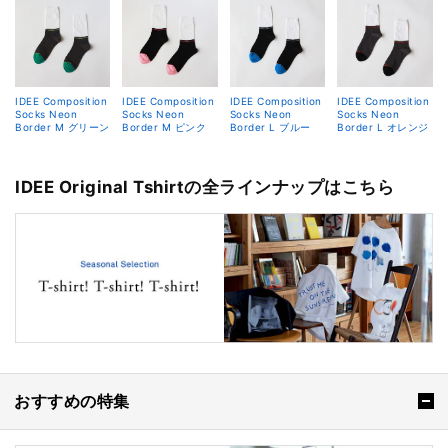
IDEE Composition
IDEE Composition
IDEE Composition
IDEE Composition
Socks Neon
Socks Neon
Socks Neon
Socks Neon
Border M グリーン
Border M ピンク
Border L ブルー
Border L オレンジ
IDEE Original Tshirtの全ラインナップはこちら
おすすめの特集