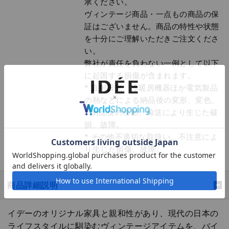
承ください。
ヴィンテージ商品・一点もの商品の保
証はございません。商品の特性や状態
を十分にご理解いただきご注文くださ
い。
弊社が責任を負わない一例として以下
に起因する損傷が含まれます。
* 直射日光、冷暖房機器ほか電気製品
の熱などによる納品後の変形、変色。
* 納品後の移動、輸送により生じた破
損、故障。
* その他不適切な取扱い、不注意によ
り生じた損傷、故障。
商品詳細説明
イデーのオリジナル家具と親和性があり、現代の日本の
ライフスタイルに馴染むヴィンテージアイテムを、バイ