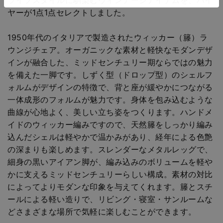
ヤーが1点1点セレクトしました。
1950年代のイタリアで製造されたウィッカー（籐）ラ
ウンジチェア。オーガニックな素材と軽快なモダンデザ
インが融合した、ミッドセンチュリー期ならではの魅力
を備えた一脚です。しずく型（ドロップ型）のシェルフ
ォルムがデザインの特徴で、背と座が緩やかにつながる
一体成形のフォルムが魅力です。身体を包み込むような
曲線が心地よく、美しい立ち姿をつくります。ハンドメ
イドのウィッカー編みですので、天然籐をしっかり編み
込んだシェルは軽やかで温かみがあり、経年による色艶
の深まりも楽しめます。スレンダーなメタルレッグで、
細身の黒いアイアン脚が、編み込みのボリュームを軽や
かに支えるミッドセンチュリーらしい構成。素材の対比
によってよりモダンな印象を与えてくれます。籐とスチ
ールによる軽い造りで、リビング・寝室・サンルームな
どさまざまな場所で気軽に楽しむことができます。