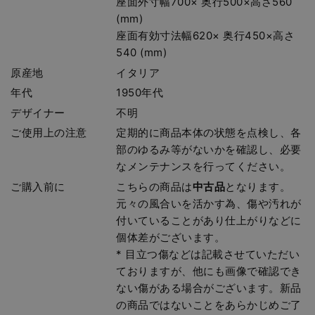
座面外寸幅700× 奥行500×高さ560
(mm)
座面有効寸法幅620× 奥行450×高さ
540 (mm)
原産地
イタリア
年代
1950年代
デザイナー
不明
ご使用上の注意
定期的に商品本体の状態を点検し、各
部のゆるみ等がないかを確認し、必要
なメンテナンスを行ってください。
ご購入前に
こちらの商品は
中古品
となります。
元々の風合いを活かす為、傷や汚れが
付いていることがあり仕上がりなどに
個体差がございます。
* 目立つ傷などは記載させていただい
ておりますが、他にも画像で確認でき
ない傷がある場合がございます。新品
の商品ではないことをあらかじめご了