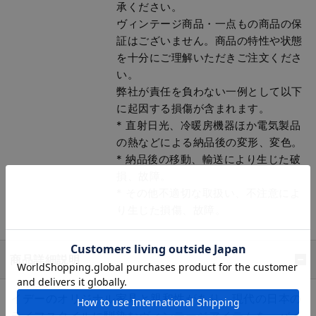
承ください。
ヴィンテージ商品・一点もの商品の保
証はございません。商品の特性や状態
を十分にご理解いただきご注文くださ
い。
弊社が責任を負わない一例として以下
に起因する損傷が含まれます。
* 直射日光、冷暖房機器ほか電気製品
の熱などによる納品後の変形、変色。
* 納品後の移動、輸送により生じた破
損、故障。
* その他不適切な取扱い、不注意によ
り生じた損傷、故障。
商品詳細説明
イデーのオリジナル家具と親和性があり、現代の日本の
ライフスタイルに馴染むヴィンテージアイテムを、バイ