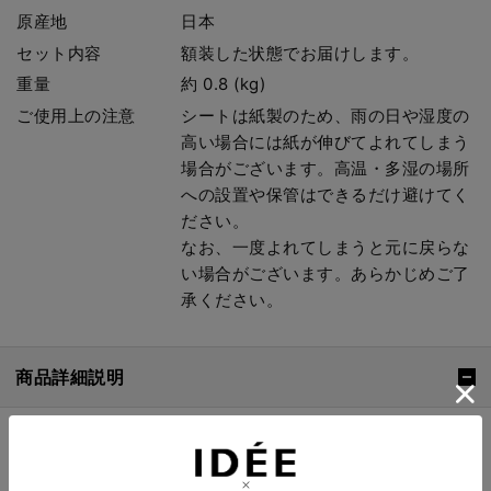
原産地
日本
セット内容
額装した状態でお届けします。
重量
約 0.8 (kg)
ご使用上の注意
シートは紙製のため、雨の日や湿度の
高い場合には紙が伸びてよれてしまう
場合がございます。高温・多湿の場所
への設置や保管はできるだけ避けてく
ださい。
なお、一度よれてしまうと元に戻らな
い場合がございます。あらかじめご了
承ください。
商品詳細説明
2023年11月、イデーショップ 自由が丘店にて開催の展
覧会「Guide」出展作品。