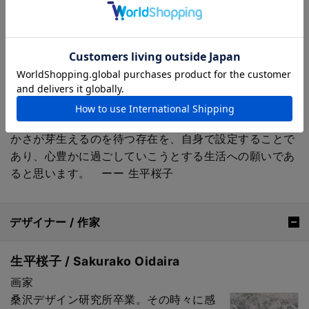
世の中の全ての創作と同様に、生を支える一瞬の喜びや
気づきは近くにあることを再認識するひとつのきっかけ
であれば幸いです。それは私の制作の過程でもあり願い
そのものです。
自然と繋がり生きていることや、心の自由を感じられる
窓であること。得体は知れずとも心に留まるものを 住ま
いに迎えることは、忙しい生活の中、自身に何度でも豊
かさが芽生えるのを待つ存在を、自身で設定することで
あり、心豊かに過ごしていこうとする生活への願いであ
ると思います。 ーー 生平桜子
デザイナー / 作家
生平桜子 / Sakurako Oidaira
画家
桑沢デザイン研究所卒業。その時々に感